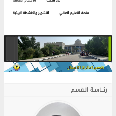
عن الكلية
الاقسام العلمية
منصة التعليم العالي
التشجير والانشطة البيئية
_
_
3
2
1
رئــاسـة الـقسـم