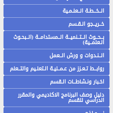
الــخــطـة الــعلـمـية
خــريــجو الـقـسم
بــحــوث الــتــنميــة الــمستدامــة (الــبحـوث
الـعلمــية)
الــنـدوات و ورش الــعمل
روابــط تـعـزز من عـمــليـة الـتعلـيم والتــعلم
اخـبار ونـشاطــات الـقسم
دليل وصف البرنامج الاكاديمي والمقرر
الدراسي للقسم